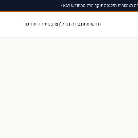
 הציבורית תיכנס לתוקף החל מהחודש הבא ›
חדשות
תחבורה ונדל"ן
צרכנות
יהדות
חינוך