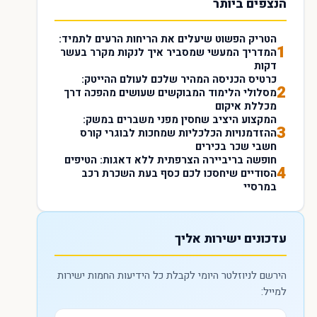
הנצפים ביותר
הטריק הפשוט שיעלים את הריחות הרעים לתמיד:
1
המדריך המעשי שמסביר איך לנקות מקרר בעשר
דקות
כרטיס הכניסה המהיר שלכם לעולם ההייטק:
2
מסלולי הלימוד המבוקשים שעושים מהפכה דרך
מכללת איקום
המקצוע היציב שחסין מפני משברים במשק:
3
ההזדמנויות הכלכליות שמחכות לבוגרי קורס
חשבי שכר בכירים
חופשה בריביירה הצרפתית ללא דאגות: הטיפים
4
הסודיים שיחסכו לכם כסף בעת השכרת רכב
במרסיי
עדכונים ישירות אליך
הירשם לניוזלטר היומי לקבלת כל הידיעות החמות ישירות
למייל: