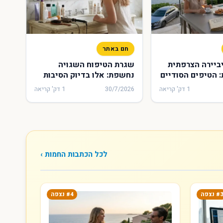
חם באתר
ביירה הצרפתית
שגרת הטיפוח השגויה
 הטיפים הסודיים
נחשפת: אלו בדיוק הסיבות
ם כסף בעת
לכך שהשיער מאבד מהברק
1 דק' קריאה
30/7/2026
1 דק' קריאה
 במרסיי
ואיך מתקנים זאת
לכל הכתבות החמות ›
#3 נצפה
#4 נצפה