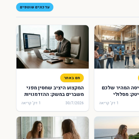
עדכונים שוטפים
חם באתר
יסה המהיר שלכם
המקצוע היציב שחסין מפני
טק: מסלולי
משברים במשק: ההזדמנויות
בוקשים שעושים
הכלכליות שמחכות לבוגרי
1 דק' קריאה
30/7/2026
1 דק' קריאה
 מכללת איקום
קורס חשבי שכר בכירים