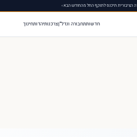
 הציבורית תיכנס לתוקף החל מהחודש הבא ›
חדשות
תחבורה ונדל"ן
צרכנות
יהדות
חינוך