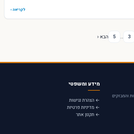
לקריאה ›
3
…
5
הבא ‹
מידע ומשפטי
ות והמבזקים
← הצהרת נגישות
← מדיניות פרטיות
← תקנון אתר