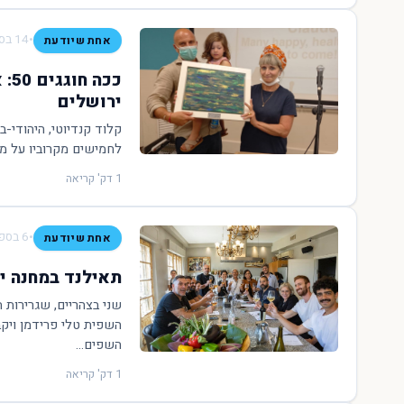
•
14 בספטמבר 2022
אחת שיודעת
ככ
ירושלים
קלוד קנדיוטי, היהודי-ב
לחמישים מקרוביו על מט
1 דק' קריאה
•
6 בספטמבר 2022
אחת שיודעת
תאילנד במחנה יה
שני בצהריים, שגרירות 
השפית טלי פרידמן ויקב
השפים...
1 דק' קריאה