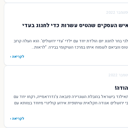
ה חוגגים 50: איש העסקים שהטיס עשרות כדי לחגוג בעדי
לגי בחר לחגוג יום הולדת יחד עם ילדי 'עדי ירושלים'. הוא העלה קרוב
וס והביאם לשמוח איתו במרכז השיקומי בבירה. "לראות...
לקריאה ›
ודה!
תאילנד בישראל בהובלת השגרירה פנבאה צ'נדרראמייה, רקחו יחד עם
י ירושלים אגודה חקלאית שיתופית אירוע קולינרי מיוחד בצוותא עם
לקריאה ›