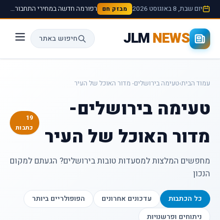
יום שבת, 8 באוגוסט 2026
רפורמה חדשה במחירי התחבורה הציבורית תיכנס לתוקף החל מהחודש הבא ›
מבזק חם
JLM
NEWS
חיפוש באתר
עמוד הבית
›
טעימה בירושלים- מדור האוכל של העיר
טעימה בירושלים-
19
כתבות
מדור האוכל של העיר
מחפשים המלצות למסעדות טובות בירושלים? הגעתם למקום
הנכון
כל הכתבות
עדכונים אחרונים
הפופולריים ביותר
ניתוחים ופרשנויות