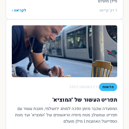
מילן מועלם
1 דק' קריאה
לקריאה ›
•
21 באוגוסט 2022
חדשות
תפריט העשור של ׳המוציא'
המסעדה שכבר מזמן הפכה למותג ירושלמי, חוגגת עשור עם
תפריט שמשלב מנות מימיה הראשונים של 'המוציא' ועד מנות
הספיישל האהובות | מילן מועלם