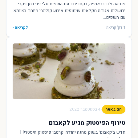
פנבאה צ'נדרראמייה, רקחו יחד עם השפית טלי פרידמן ויקבי
ירושלים אגודה חקלאית שיתופית אירוע קולינרי מיוחד בצוותא
עם השפים...
1 דק' קריאה
לקריאה ›
•
4 בספטמבר 2022
חם באתר
טירוף הפיסטוק מגיע לקאבום
חדש ב׳קאבום׳ בשוק מחנה יהודה: קרמבו פיסטוק היסטרי! |