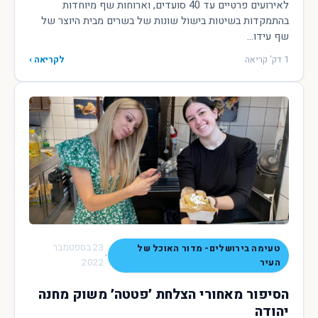
לאירועים פרטיים עד 40 סועדים, וארוחות שף מיוחדות
בהתמקדות בשיטות בישול שונות של בשרים מבית היוצר של
שף עידו...
1 דק' קריאה
לקריאה ›
23 בספטמבר
טעימה בירושלים- מדור האוכל של
•
2022
העיר
הסיפור מאחורי הצלחת ׳פטטה׳ משוק מחנה
יהודה