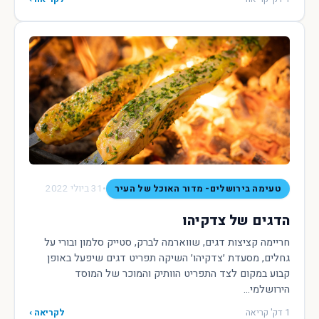
•
31 ביולי 2022
טעימה בירושלים- מדור האוכל של העיר
הדגים של צדקיהו
חריימה קציצות דגים, שווארמה לברק, סטייק סלמון ובורי על
גחלים, מסעדת ׳צדקיהו׳ השיקה תפריט דגים שיפעל באופן
קבוע במקום לצד התפריט הוותיק והמוכר של המוסד
הירושלמי...
1 דק' קריאה
לקריאה ›