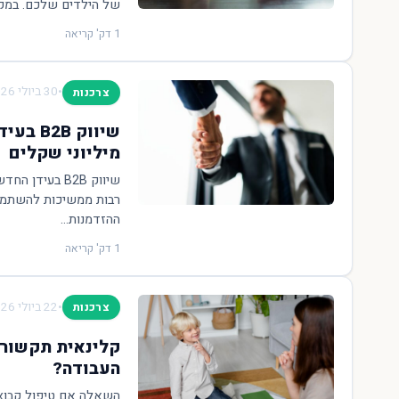
של הילדים שלכם. במקום
1 דק' קריאה
•
30 ביולי 2026
צרכנות
שיווק 
מיליוני שקלים
שיווק B2B בע
רבות ממשיכות להשתמש
ההזדמנות...
1 דק' קריאה
•
22 ביולי 2026
צרכנות
קלינאית תקשורת
העבודה?
השאלה אם טיפול קבוצת