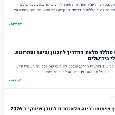
ות גבס הפך לאחד הפתרונות הפופולריים ביותר בקרב בעלי בתים
שרת ליצור חללים מודרניים, פונקציונליים ומעוצבים תוך שמירה על
לקריאה ›
סוללה מלאה: המדריך לתכנון נסיעה ופתרונות
י בירושלים
העליות המפורסמות של כביש 1 דורשות מהרכב שלכם לא מעט כוח, וכל נהג חשמלי יודע
ירות על מד האחוזים בצג. אבל איך מבטיחים...
לקריאה ›
שימוש בבינה מלאכותית לתוכן שיווקי ב-2026