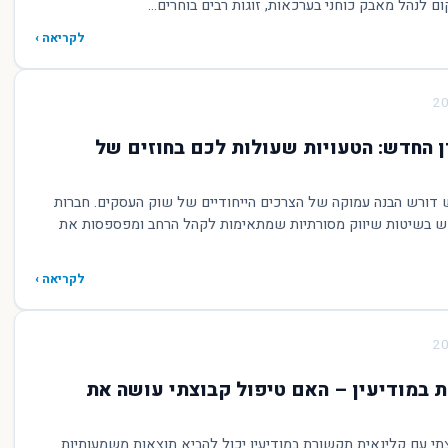
 לנהל מאבק כוחני בערכאות, זוגות רבים בוחרים...
לקריאה ›
B2B בעידן החדש: הטעויות שעולות לכם בחוזים של
ידן החדש דורש הבנה עמוקה של הצרכים הייחודיים של שוק העסקים. חברות
 בשיטות שיווק מסורתיות שמתאימות לקהל הרחב ומפספסות את
לקריאה ›
 במודיעין – האם טיפול קבוצתי עושה את
י עם קלינאית תקשורת במודיעין יכול להביא תוצאות משמעותיות