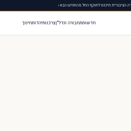
 הציבורית תיכנס לתוקף החל מהחודש הבא ›
חדשות
תחבורה ונדל"ן
צרכנות
יהדות
חינוך