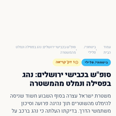
×
חיפוש מהיר באתר
חפש
עמוד
ביטחוני/
סופ"ש בכבישי ירושלים: נהג בפסילה ונמלט
›
›
עכשיו
הבית
פלילי
מהמשטרה
1 דק' קריאה
ביטחוני/ פלילי
סופ"ש בכבישי ירושלים: נהג
בפסילה ונמלט מהמשטרה
משטרת ישראל עצרה בסוף השבוע חשוד שניסה
להימלט מהשוטרים תוך נהיגה פרועה וסיכון
משתמשי הדרך. בדיקתו העלתה כי נהג ברכב על