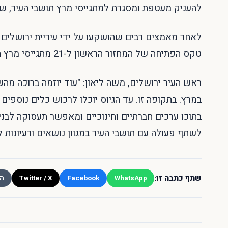
להעניק מעטפת ומסגרת למתגייסי מרץ תושבי העיר, שמ
לאחר מאמצים רבים שהושקעו על ידי עיריית ירושלים ב
טקס הפתיחה של המחזור הראשון ל-21 מתגייסי מרץ המשתתפים במיזם.
ראש העיר ירושלים, משה ליאון: "עוד יוזמה ברוכה מהש
במרץ. בתקופה זו. עד הגיוס יוכלו לרכוש כלים נוספים
בתוכו ערכים חברתיים וחינוכיים ומאפשר תעסוקה לבנ
לשתף פעולה עם תושבי העיר במגוון נושאים ורעיונות ל
שתף כתבה זו:
Twitter / X
Facebook
WhatsApp
הע