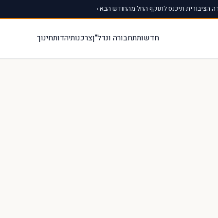
 הציבורית תיכנס לתוקף החל מהחודש הבא ›
חדשות
תחבורה ונדל"ן
צרכנות
יהדות
חינוך