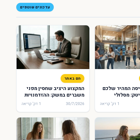
עדכונים שוטפים
חם באתר
יסה המהיר שלכם
המקצוע היציב שחסין מפני
טק: מסלולי
משברים במשק: ההזדמנויות
בוקשים שעושים
הכלכליות שמחכות לבוגרי
1 דק' קריאה
30/7/2026
1 דק' קריאה
 מכללת איקום
קורס חשבי שכר בכירים