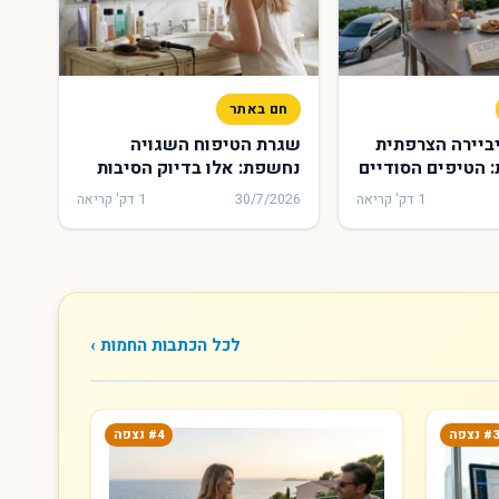
חם באתר
ביירה הצרפתית
שגרת הטיפוח השגויה
 הטיפים הסודיים
נחשפת: אלו בדיוק הסיבות
ם כסף בעת
לכך שהשיער מאבד מהברק
1 דק' קריאה
30/7/2026
1 דק' קריאה
 במרסיי
ואיך מתקנים זאת
לכל הכתבות החמות ›
#3 נצפה
#4 נצפה