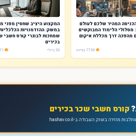
כניסה המהיר שלכם לעולם
המקצוע היציב שחסין מפני מ
 מסלולי הלימוד המבוקשים
במשק: ההזדמנויות הכלכליות
 מהפכה דרך מכללת איקום
שמחכות לבוגרי קורס חשבי ש
בכירים
7759 צפיות
30 ביולי
4071 צפיות
?
קורס חשבי שכר בכירים
מהירה בשוק העבודה ב-hashav.co.il