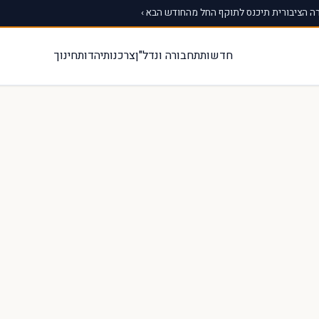
 הציבורית תיכנס לתוקף החל מהחודש הבא ›
חדשות
תחבורה ונדל"ן
צרכנות
יהדות
חינוך