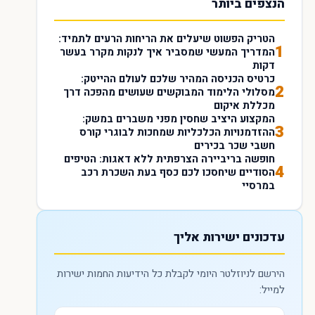
הנצפים ביותר
הטריק הפשוט שיעלים את הריחות הרעים לתמיד:
1
המדריך המעשי שמסביר איך לנקות מקרר בעשר
דקות
כרטיס הכניסה המהיר שלכם לעולם ההייטק:
2
מסלולי הלימוד המבוקשים שעושים מהפכה דרך
מכללת איקום
המקצוע היציב שחסין מפני משברים במשק:
3
ההזדמנויות הכלכליות שמחכות לבוגרי קורס
חשבי שכר בכירים
חופשה בריביירה הצרפתית ללא דאגות: הטיפים
4
הסודיים שיחסכו לכם כסף בעת השכרת רכב
במרסיי
עדכונים ישירות אליך
הירשם לניוזלטר היומי לקבלת כל הידיעות החמות ישירות
למייל: