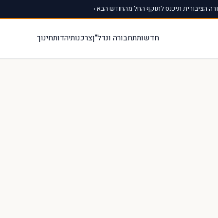
ה הציבורית תיכנס לתוקף החל מהחודש הבא ›
חדשות
תחבורה ונדל"ן
צרכנות
יהדות
חינוך