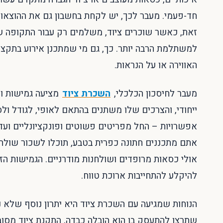
חד-פעמי. מעבר לכך, יש לקחת בחשבון גם את ההוצאות 
זאת, כאשר שוכרים ציוד, משלמים רק עבור התקופה 
למשתלמת הרבה יותר. כך, גם מי שמתכנן אירוע בתקציב
האווירה או על הנראות.
מעבר לחיסכון הכלכלי,
השכרת ציוד
מציעה גמישות ו
ייחודי, והצרכים שלו משתנים בהתאם לאופי, לגודל ולס
אפשרויות – החל מפריטים פשוטים ופונקציונליים ועד 
אתם מתכננים חתונה כפרית בטבע, תוכלו לשכור שולחנ
אולי כסאות מרופדים ושולחנות מודרניים. הגמישות ה
להיקלע להתחייבות ארוכת טווח.
הנוחות שמגיעה עם השכרת ציוד היא יתרון נוסף שלא ני
שתרצו להתעסק בו הוא הובלה כבדה, התקנת ציוד מסוב