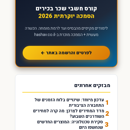
קורס חשבי שכר בכירים
הסמכה יוקרתית 2026
לימודים מקיפים מהבסיס ועד לרמת מומחה. הכשרה
מעשית + הסמכה מוכרת ב-hashav.co.il
לפרטים והרשמה באתר ←
מבזקים אחרונים
עדכון מיוחד: שינויים בלוח הזמנים של
1
התחבורה הציבורית
מדד המחירים לצרכן: מה קרה למחירים
2
השודרגים השבוע?
סקירת טכנולוגיה: המוצרים החדשים
3
שנחשפו היום