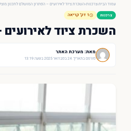
×
חיפוש מהיר באתר
עמוד הבית
›
צרכנות
›
השכרת ציוד לאירועים – הפתרון המושלם לתכנון מוצל
1 דק' קריאה
צרכנות
חפש
השכרת ציוד לאירועים –
עכשיו
מאת: מערכת האתר
פורסם בתאריך: 24 בפברואר 2025 בשעה 13:19