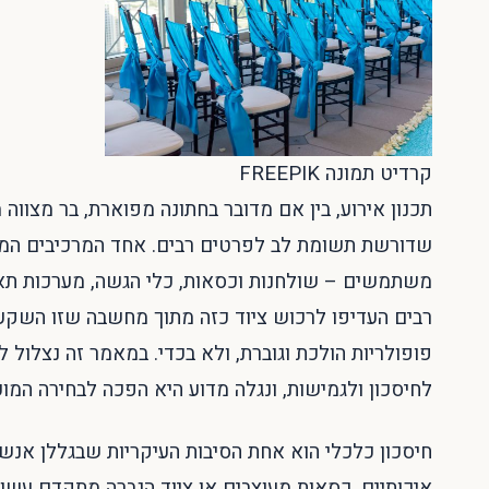
קרדיט תמונה FREEPIK
תכנון אירוע, בין אם מדובר בחתונה מפוארת, בר מצווה
שדורשת תשומת לב לפרטים רבים. אחד המרכיבים המרכ
משתמשים – שולחנות וכסאות, כלי הגשה, מערכות תאור
רבים העדיפו לרכוש ציוד כזה מתוך מחשבה שזו השקעה 
פופולריות הולכת וגוברת, ולא בכדי. במאמר זה נצלול 
לחיסכון ולגמישות, ונגלה מדוע היא הפכה לבחירה המוע
חיסכון כלכלי הוא אחת הסיבות העיקריות שבגללן אנש
איכותיים, כסאות מעוצבים או ציוד הגברה מתקדם עשויה