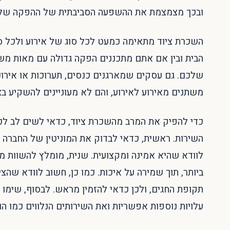
ובכך מצמצמת את ההשפעה הסביבתית של ההפקה של
השכרת ציוד מתאימה כמעט לכל סוג של אירוע ולכל סו
הבית ובין אם אתם מתכננים הפקה גדולה עם מאות משת
שלכם. גם עסקים שמארגנים כנסים, תערוכות או אירו
משתנים מאירוע לאירוע, והם לא מעוניינים להשקיע ב
כדי להפיק את המרב מהשכרת ציוד, כדאי לשים לב ל
השירות. ראשית, כדאי לבדוק את המוניטין של החברה –
לוודא שהיא אמינה ומקצועית. שנית, מומלץ להשוות 
ביותר, תוך שמירה על איכות. כמו כן, חשוב לוודא שהציו
תקופת החגים, ולכן כדאי להזמין מראש. לבסוף, שימו
עלויות נוספות אפשריות ואת השירותים הנלווים כמו הו