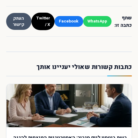
שתף
Twitter
העתק
Facebook
WhatsApp
/ X
קישור
כתבה זו:
כתבות קשורות שאולי יעניינו אותך
רשת ביטחון ליום סגריר: האסטרטגיות המנצחות להגנה