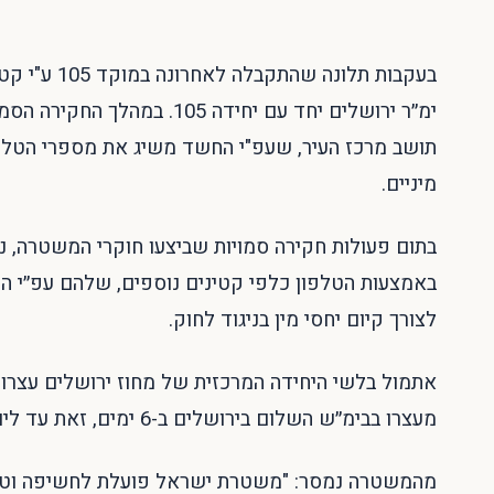
בעקבות תלונ
ימ״ר ירושלים יחד עם יחידה 
תושב מרכז העיר, שעפ"י החשד משיג את מספרי הטלפ
מיניים.
בתום פעולות חקירה סמויות שביצעו חוקרי המשטרה, נ
באמצעות הטלפון כלפי קטינים נוספים, שלהם עפ״י ה
לצורך קיום יחסי מין בניגוד לחוק.
מעצרו בבימ״ש השלום בירושלים ב-6 ימים, זאת עד ליום 24.10.22. החקירה נמשכת.
מהמשטרה נמסר: "משטרת ישראל פועלת לחשיפה וטיפול 