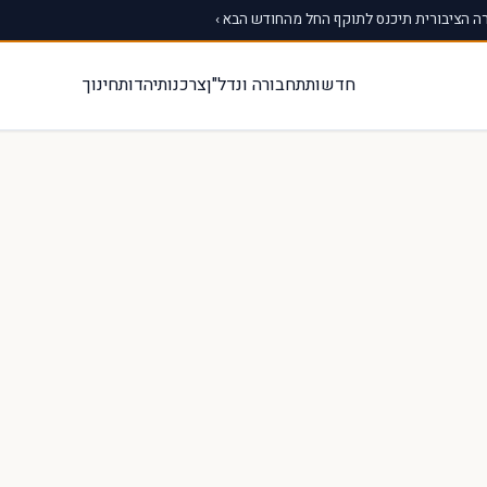
 הציבורית תיכנס לתוקף החל מהחודש הבא ›
חדשות
תחבורה ונדל"ן
צרכנות
יהדות
חינוך