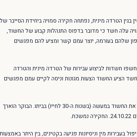
ה שהתקבלה לאחרונה במוקד 105 ע"י קטין בגין הטרדה מינית, נפתחה חקירה סמויה ביחידת הסייבר של
105. במהלך החקירה הסמויה עלה חשד כי מדובר בדפוס התנהלות קבוע של החשוד,
ון שלהם בעורמה, יוצר עמם קשר ומציע להם מפגשים
חשפו חשדות לביצוע עבירות של הטרדה מינית והטרדה
חשד הציע החשוד הצעות מגונות וניסה לקיים עמם מפגשים
אתמול בלשי היחידה המרכזית של מחוז ירושלים עצרו את החשוד במעשה (בשנות ה-30 לחייו) בביתו. הבוקר הוארך
בעבירות מין וניסיונות פגיעה בקטינים, בין היתר באמצעות