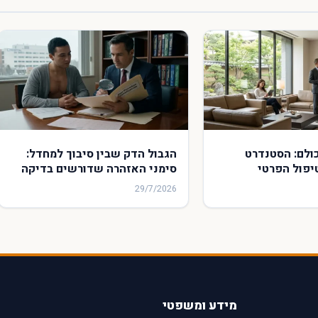
ת VIP לכולם: הסטנדרט
הגבול הדק שבין סיבוך למחדל:
פול הפרטי
סימני האזהרה שדורשים בדיקה
מערכת הציבורית
משפטית לאחר הליך לבבי
29/7/2026
מידע ומשפטי