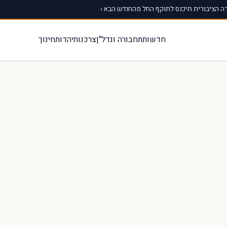
 הציבורית תיכנס לתוקף החל מהחודש הבא ›
חדשות
תחבורה ונדל"ן
צרכנות
יהדות
חינוך