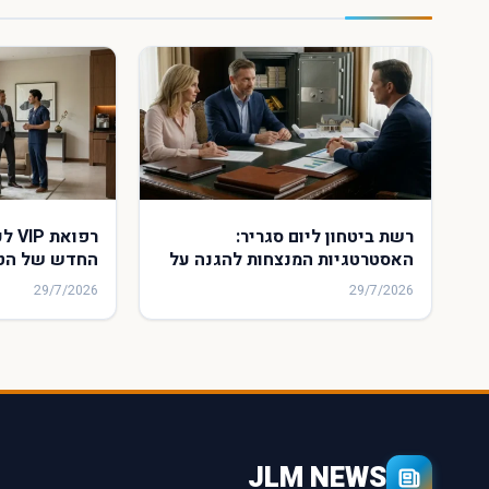
רשת ביטחון ליום סגריר:
רפוא
האסטרטגיות המנצחות להגנה על
החדש של הטי
ההון והעתיד הכלכלי של
שמשאיר את ה
29/7/2026
29/7/2026
משפחתכם
מאחור
JLM NEWS