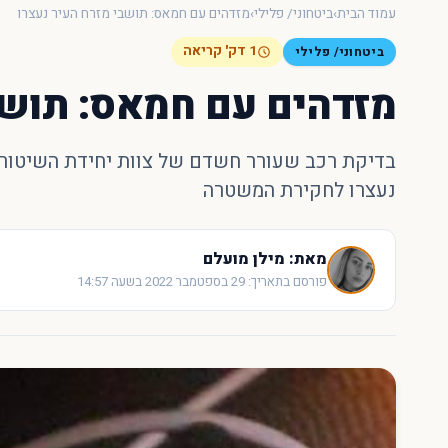
עמוד הבית
›
ביטחוני/ פלילי
›
מזדהים עם חמאס: תושבי מזרח העיר נעצרו
1 דק' קריאה
ביטחוני/ פלילי
מזדהים עם חמאס: תושב
בדיקת רכב שעורר חשדם של צוות יחידת השיטור הע
נעצרו לחקירת המשטרה
מאת: מילן מועלם
פורסם בתאריך: 29 בספטמבר 2022 בשעה 14:57