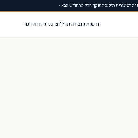
ה הציבורית תיכנס לתוקף החל מהחודש הבא ›
חדשות
תחבורה ונדל"ן
צרכנות
יהדות
חינוך