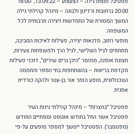
פסטיבל חוצות גילה – הצעצוע – 13.09.22, 16:00-
20:00 ברחובות ורדינון ולבונה – מינהל קהילתי גילה
המשך המסורת של התחדשות ויצירה תרבותית לכל
המשפחה:
מופעי רחוב, סדנאות יצירה, פעילות לאיכות הסביבה,
מתחמים לגיל השלישי, לגיל הרך ולמשפחות צעירות,
תצוגת אופנה, מחזמר "היכן גרים שירים", דוכני פעילות
מקדמת בריאות – בהשתתפות בתי הספר והחממה
הטכנולוגית, מופע הזמר אור בן-עטר ולהקה כורדית
אתנית.
פסטיבל ״בחצרות״ – מינהל קהילתי גינות העיר
פסטיבל אשר החל בחודש אוגוסט ומסתיים החודש
(ספטמבר). הפסטיבל יימשך למספר מופעים על-פי