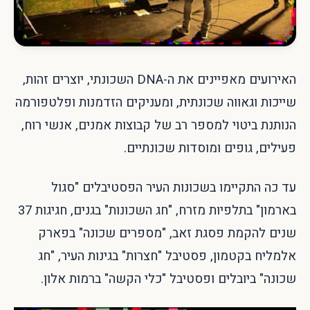
האירועים מאפיינים את ה-DNA השכונתי, יוצרים זהות,
שייכות וגאווה שכונתית, ומעניקים הזדמנות ופלטפורמה
הנותנת ביטוי למספר רב של קבוצות אמנים, אנשי רוח,
פעילים, גופים ומוסדות שכונתיים.
עד כה התקיימו בשכונות העיר הפסטיבלים "סגול
בארמון" בתלפיות מזרח, "חג השכונות" בגנים, חגיגות 37
שנים להקמת פסגת זאב, "מספרים שכונה" בפארק
אלמליח בקטמון, פסטיבל "חצרות" בגינות העיר, "חג
שכונה" ביובלים ופסטיבל "כלי הקשה" ברמות אלון.