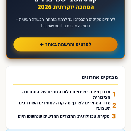
הסמכה יוקרתית 2026
לימודים מקיפים מהבסיס ועד לרמת מומחה. הכשרה מעשית +
הסמכה מוכרת ב-hashav.co.il
לפרטים והרשמה באתר ←
מבזקים אחרונים
עדכון מיוחד: שינויים בלוח הזמנים של התחבורה
1
הציבורית
מדד המחירים לצרכן: מה קרה למחירים השודרגים
2
השבוע?
3
סקירת טכנולוגיה: המוצרים החדשים שנחשפו היום