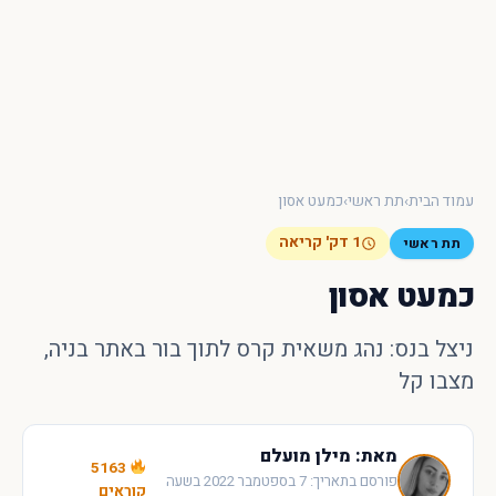
×
חיפוש מהיר באתר
חפש
עכשיו
עמוד הבית
›
תת ראשי
›
כמעט אסון
1 דק' קריאה
תת ראשי
כמעט אסון
ניצל בנס: נהג משאית קרס לתוך בור באתר בניה,
מצבו קל
מאת: מילן מועלם
5163
פורסם בתאריך: 7 בספטמבר 2022 בשעה
קוראים