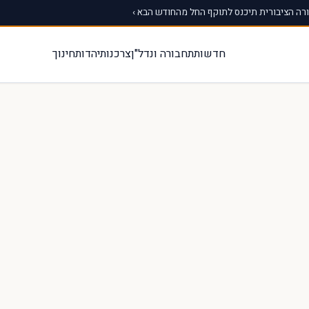
ה הציבורית תיכנס לתוקף החל מהחודש הבא ›
חדשות
תחבורה ונדל"ן
צרכנות
יהדות
חינוך