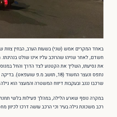
באחד המקרים אמש (שני) בשעות הערב, הבחין צוות ש
חשדם, לאחר שזיהו שהרוכב עליו אינו שולט בנהיגתו.
את נסיעתו, השליך את הקטנוע לצד הדרך והחל במנוסה 
נתפס ונעצר החשוד (18, תושב מ.פ שו
שרכבו נגנב ובעקבות דיווח המשטרה והמעצר הוא גילה
במקרה נוסף שארע הלילה, במהלך פעילות בלשי תחנת מ
רכב משכונת גילה בעיר וכי הרכב עושה דרכו לכיוון מחס