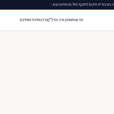
 הציבורית תיכנס לתוקף החל מהחודש הבא ›
חדשות
תחבורה ונדל"ן
צרכנות
יהדות
חינוך