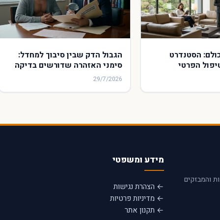
ת VIP לכולם: הסטנדרט
הגבול הדק שבין סיבוך למחדל:
פול הפרטי
סימני האזהרה שדורשים בדיקה
מערכת הציבורית
משפטית לאחר הליך לבבי
29/7/2026
מידע ומשפטי
ות והמבזקים
← הצהרת נגישות
← מדיניות פרטיות
← תקנון אתר