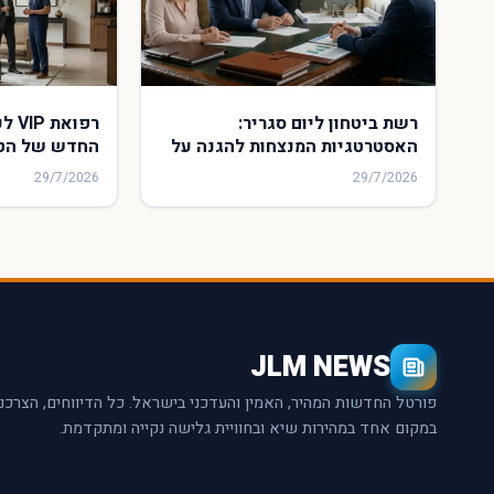
רשת ביטחון ליום סגריר:
רפוא
האסטרטגיות המנצחות להגנה על
החדש של הטי
ההון והעתיד הכלכלי של
שמשאיר את ה
29/7/2026
29/7/2026
משפחתכם
מאחור
JLM NEWS
פורטל החדשות המהיר, האמין והעדכני בישראל. כל הדיווחים, הצרכנ
במקום אחד במהירות שיא ובחוויית גלישה נקייה ומתקדמת.